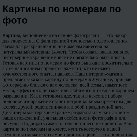
Картины по номерам по
фото
Картина, выполненная на основе фотографии — это набор
для творчества. С филигранной точностью подготовленная
схема для раскрашивания по номерам нанесена на
натуральный материал (холст). Чтобы создать эксклюзивное
интерьерное украшение вовсе не обязательно быть профи.
Готовая картина по номерам по фото выглядит восхитительно,
а с её написанием справится даже тот, кто не имеет
художественного опыта, навыков. Наш интернет-магазин
предлагает заказать картину по номерам в Луганске, прислав
фотографию близкого вам человека, всей семьи, памятного
места, эффектного пейзажа или любимого питомца в хорошем
разрешении. Как в готовом виде, так и в качестве набора
подобное изображение станет нетривиальным презентом для
коллег, друзей, родственников к любой праздничной дате.
Дизайнеры мастерской «Гранж» разработают макет с учетом
ваших пожеланий, учитывая особенности фотографии или
рисунка. Подбирать самостоятельно ничего не придется. Ваша
картина по номерам на холсте, купить которую в нашей
студии вы сможете по самой приятной цене — это полностью