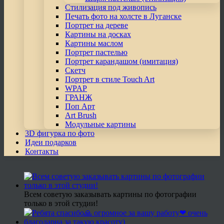
Стилизация под живопись
Печать фото на холсте в Луганске
Портрет на дереве
Картины на досках
Картины маслом
Портрет пастелью
Портрет карандашом (имитация)
Скетч
Портрет в стиле Touch Art
WPAP
ГРАНЖ
Поп Арт
Art Brush
Модульные картины
3D фигурка по фото
Идеи подарков
Контакты
Всем советую заказывать картины по фотографии
только в этой студии!