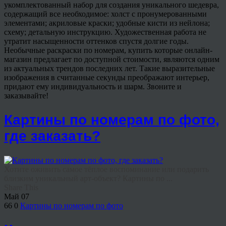
укомплектованный набор для создания уникального шедевра,
содержащий все необходимое: холст с пронумерованными
элементами; акриловые краски; удобные кисти из нейлона;
схему; детальную инструкцию. Художественная работа не
утратит насыщенности оттенков спустя долгие годы.
Необычные раскраски по номерам, купить которые онлайн-
магазин предлагает по доступной стоимости, являются одним
из актуальных трендов последних лет. Такие выразительные
изображения в считанные секунды преображают интерьер,
придают ему индивидуальность и шарм. Звоните и
заказывайте!
Картины по номерам по фото,
где заказать?
Хотите оживить самое тёплое воспоминание или подарить
близким уникальный арт-объект? Картины по ...
Share This
Май
07
66
0
Картины по номерам по фото