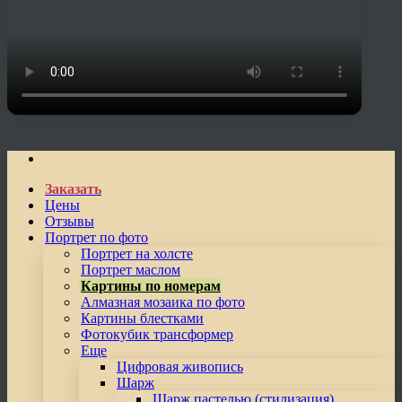
Заказать
Цены
Отзывы
Портрет по фото
Портрет на холсте
Портрет маслом
Картины по номерам
Алмазная мозаика по фото
Картины блестками
Фотокубик трансформер
Еще
Цифровая живопись
Шарж
Шарж пастелью (стилизация)